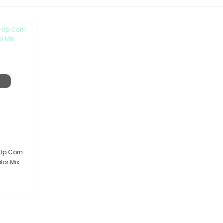
Up Corn
lor:Mix