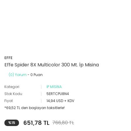
EFFE
Effe Spider 8X Multicolor 300 Mt. İp Misina
(0) Yorum
- 0 Puan
Kategori
İP MİSİNA
Stok Kodu
5ERTCPU8N4
Fiyat
14,94 USD + KDV
*69,52 TL den başlayan taksitlerle!
651,78 TL
766,80 TL
%15