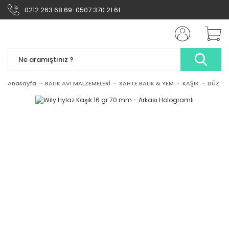
0212 263 68 69-0507 370 21 61
Anasayfa
BALIK AVI MALZEMELERİ
SAHTE BALIK & YEM
KAŞIK
DÜZ KA