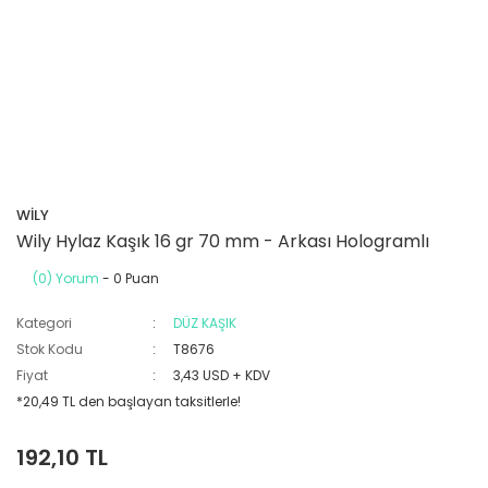
WİLY
Wily Hylaz Kaşık 16 gr 70 mm - Arkası Hologramlı
(0) Yorum
- 0 Puan
Kategori
DÜZ KAŞIK
Stok Kodu
T8676
Fiyat
3,43 USD + KDV
*20,49 TL den başlayan taksitlerle!
192,10 TL