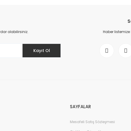
da yetersiz gördüğünüz noktaları öneri formunu kullanarak tarafımıza il
Bu ürüne ilk yorumu siz yapın!
S
Yorum Yaz
r olabilirsiniz.
Haber listemize
Kayıt Ol
Gönder
SAYFALAR
Mesafeli Satış Sözleşmesi