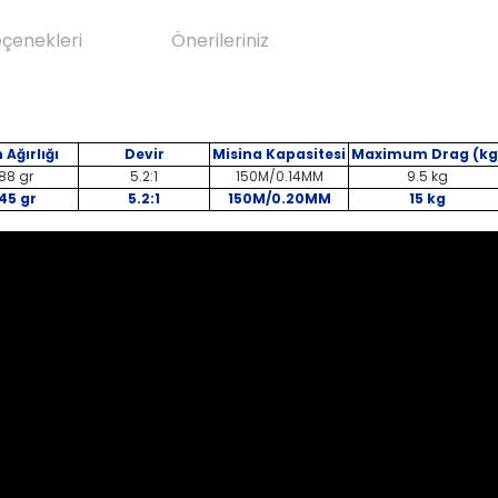
eçenekleri
Önerileriniz
 Ağırlığı
Devir
Misina Kapasitesi
Maximum Drag (kg
88 gr
5.2:1
150M/0.14MM
9.5 kg
45 gr
5.2:1
150M/0.20MM
15 kg