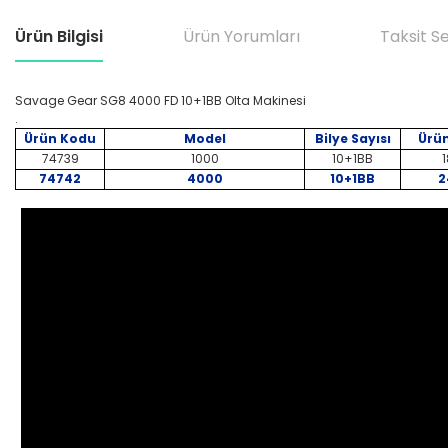
Ürün Bilgisi
Ürün Yorumları
Taksit S
Savage Gear SG8 4000 FD 10+1BB Olta Makinesi
.
Ürün Kodu
Model
Bilye Sayısı
Ürün
74739
1000
10+1BB
1
74742
4000
10+1BB
2