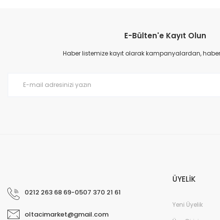
Bu ürünün fiyat bilgisi, resim, ürün açıklamalarında ve diğer konular
Görüş ve önerileriniz için teşekkür ederiz.
E-Bülten'e Kayıt Olun
Ürün resmi kalitesiz, bozuk veya görüntülenemiyor.
Ürün açıklamasında eksik bilgiler bulunuyor.
Haber listemize kayıt olarak kampanyalardan, haberda
Ürün bilgilerinde hatalar bulunuyor.
Ürün fiyatı diğer sitelerden daha pahalı.
Bu ürüne benzer farklı alternatifler olmalı.
ÜYELİK
0212 263 68 69-0507 370 21 61
Yeni Üyelik
oltacimarket@gmail.com