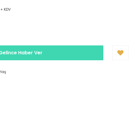
 + KDV
Gelince Haber Ver
ylaş