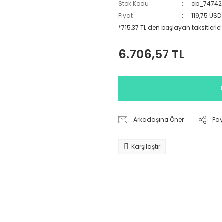
Stok Kodu
cb_74742
Fiyat
119,75 USD
*715,37 TL den başlayan taksitlerle!
6.706,57 TL
Arkadaşına Öner
Pa
Karşılaştır