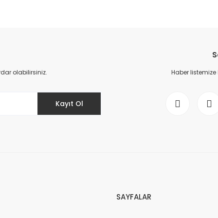
da yetersiz gördüğünüz noktaları öneri formunu kullanarak tarafımıza il
Bu ürüne ilk yorumu siz yapın!
S
Yorum Yaz
r olabilirsiniz.
Haber listemize
Kayıt Ol
Gönder
SAYFALAR