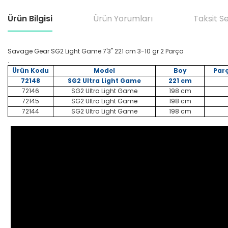
Ürün Bilgisi
Ürün Yorumları
Taksit S
Savage Gear SG2 Light Game 7'3'' 221 cm 3-10 gr 2 Parça
.
Ürün Kodu
Model
Boy
Parç
72148
SG2 Ultra Light Game
221 cm
72146
SG2 Ultra Light Game
198 cm
72145
SG2 Ultra Light Game
198 cm
72144
SG2 Ultra Light Game
198 cm