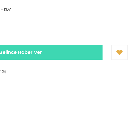
 + KDV
Gelince Haber Ver
ylaş