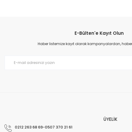
Bu ürünün fiyat bilgisi, resim, ürün açıklamalarında ve diğer konular
Görüş ve önerileriniz için teşekkür ederiz.
E-Bülten'e Kayıt Olun
Ürün resmi kalitesiz, bozuk veya görüntülenemiyor.
Ürün açıklamasında eksik bilgiler bulunuyor.
Haber listemize kayıt olarak kampanyalardan, haberda
Ürün bilgilerinde hatalar bulunuyor.
Ürün fiyatı diğer sitelerden daha pahalı.
Bu ürüne benzer farklı alternatifler olmalı.
ÜYELİK
0212 263 68 69-0507 370 21 61