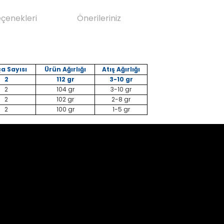
eçenekleri
Önerileriniz
a Sayısı
Ürün Ağırlığı
Atış Ağırlığı
2
112 gr
3-10 gr
2
104 gr
3-10 gr
2
102 gr
2-8 gr
2
100 gr
1-5 gr