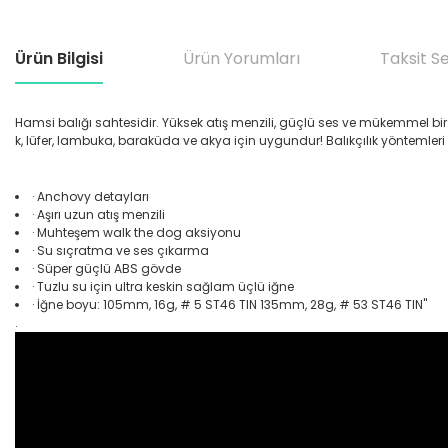
Ürün Bilgisi
Ürün Yorumları
Taksit S
Hamsi balığı sahtesidir. Yüksek atış menzili, güçlü ses ve mükemmel bir w
k, lüfer, lambuka, baraküda ve akya için uygundur! Balıkçılık yöntemler
· Anchovy detayları
· Aşırı uzun atış menzili
· Muhteşem walk the dog aksiyonu
· Su sıçratma ve ses çıkarma
· Süper güçlü ABS gövde
· Tuzlu su için ultra keskin sağlam üçlü iğne
· İğne boyu: 105mm, 16g, # 5 ST46 TIN 135mm, 28g, # 53 ST46 TIN"
.