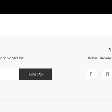
da yetersiz gördüğünüz noktaları öneri formunu kullanarak tarafımıza il
Bu ürüne ilk yorumu siz yapın!
S
Yorum Yaz
r olabilirsiniz.
Haber listemize
Kayıt Ol
Gönder