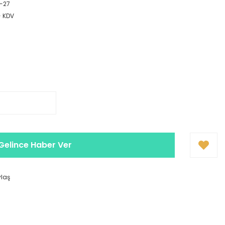
-27
+ KDV
Gelince Haber Ver
ylaş