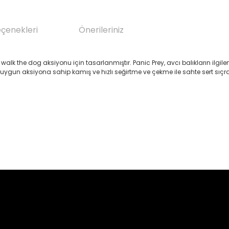
eçenekleri
Önerileriniz
alk the dog aksiyonu için tasarlanmıştır. Panic Prey, avcı balıkların ilgile
i uygun aksiyona sahip kamış ve hızlı seğirtme ve çekme ile sahte sert sıçr