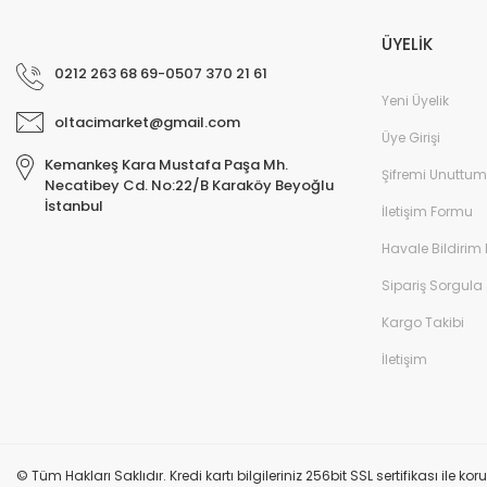
ÜYELİK
0212 263 68 69-0507 370 21 61
Yeni Üyelik
oltacimarket@gmail.com
Üye Girişi
Kemankeş Kara Mustafa Paşa Mh.
Şifremi Unuttum
Necatibey Cd. No:22/B Karaköy Beyoğlu
İstanbul
İletişim Formu
Havale Bildirim
Sipariş Sorgula
Kargo Takibi
İletişim
© Tüm Hakları Saklıdır. Kredi kartı bilgileriniz 256bit SSL sertifikası ile k