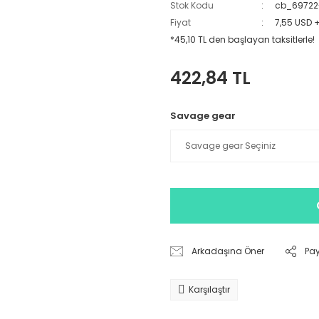
Stok Kodu
cb_69722
Fiyat
7,55 USD 
*45,10 TL den başlayan taksitlerle!
422,84 TL
Savage gear
Arkadaşına Öner
Pa
Karşılaştır