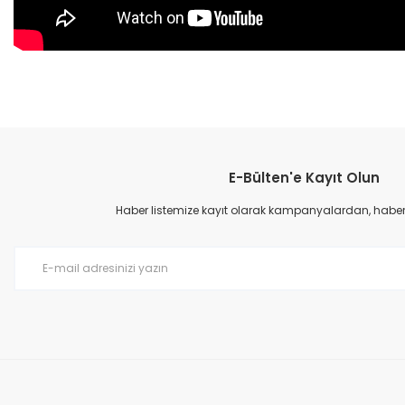
Bu ürünün fiyat bilgisi, resim, ürün açıklamalarında ve diğer konular
Görüş ve önerileriniz için teşekkür ederiz.
E-Bülten'e Kayıt Olun
Ürün resmi kalitesiz, bozuk veya görüntülenemiyor.
Ürün açıklamasında eksik bilgiler bulunuyor.
Haber listemize kayıt olarak kampanyalardan, haberda
Ürün bilgilerinde hatalar bulunuyor.
Ürün fiyatı diğer sitelerden daha pahalı.
Bu ürüne benzer farklı alternatifler olmalı.