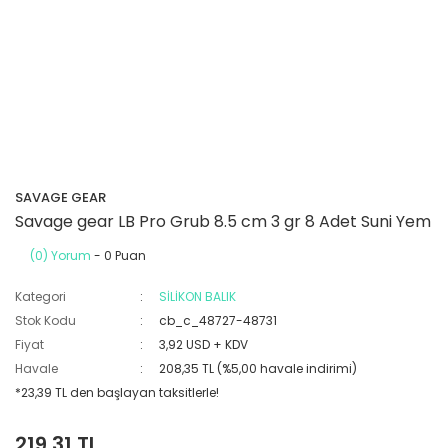
SAVAGE GEAR
Savage gear LB Pro Grub 8.5 cm 3 gr 8 Adet Suni Yem
(0) Yorum
- 0 Puan
Kategori
SİLİKON BALIK
Stok Kodu
cb_c_48727-48731
Fiyat
3,92 USD + KDV
Havale
208,35 TL (%5,00 havale indirimi)
*23,39 TL den başlayan taksitlerle!
219,31 TL