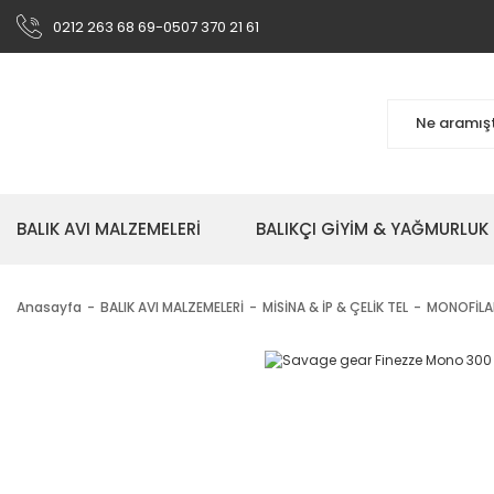
0212 263 68 69-0507 370 21 61
BALIK AVI MALZEMELERİ
BALIKÇI GİYİM & YAĞMURLUK
Anasayfa
BALIK AVI MALZEMELERİ
MİSİNA & İP & ÇELİK TEL
MONOFİLA