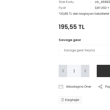
Stok Kodu
cb_4688
Fiyat
3,81 USD +
*20,86 TL den başlayan taksitlerle!
195,55 TL
Savage gear
Arkadaşına Öner
Pa
Karşılaştır