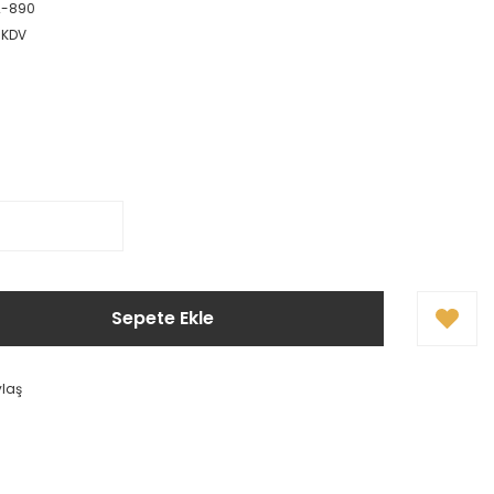
2-890
 KDV
Sepete Ekle
ylaş