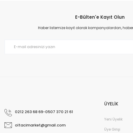
Görüş ve önerileriniz için teşekkür ederiz.
E-Bülten'e Kayıt Olun
Ürün resmi kalitesiz, bozuk veya görüntülenemiyor.
Ürün açıklamasında eksik bilgiler bulunuyor.
Haber listemize kayıt olarak kampanyalardan, haberda
Ürün bilgilerinde hatalar bulunuyor.
Ürün fiyatı diğer sitelerden daha pahalı.
Bu ürüne benzer farklı alternatifler olmalı.
ÜYELİK
0212 263 68 69-0507 370 21 61
Yeni Üyelik
oltacimarket@gmail.com
Üye Girişi