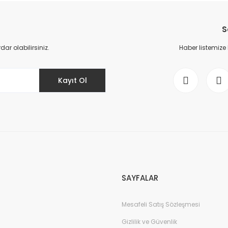
Bu ürüne ilk yorumu siz yapın!
S
Yorum Yaz
r olabilirsiniz.
Haber listemize
Kayıt Ol
Gönder
SAYFALAR
Mesafeli Satış Sözleşmesi
Gizlilik ve Güvenlik