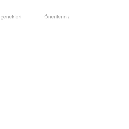
eçenekleri
Önerileriniz
da yetersiz gördüğünüz noktaları öneri formunu kullanarak tarafımıza il