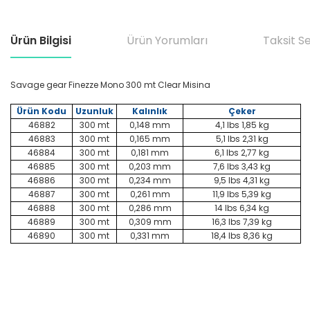
Ürün Bilgisi
Ürün Yorumları
Taksit S
Savage gear Finezze Mono 300 mt Clear Misina
Ürün Kodu
Uzunluk
Kalınlık
Çeker
46882
300 mt
0,148 mm
4,1 lbs 1,85 kg
46883
300 mt
0,165 mm
5,1 lbs 2,31 kg
46884
300 mt
0,181 mm
6,1 lbs 2,77 kg
46885
300 mt
0,203 mm
7,6 lbs 3,43 kg
46886
300 mt
0,234 mm
9,5 lbs 4,31 kg
46887
300 mt
0,261 mm
11,9 lbs 5,39 kg
46888
300 mt
0,286 mm
14 lbs 6,34 kg
46889
300 mt
0,309 mm
16,3 lbs 7,39 kg
46890
300 mt
0,331 mm
18,4 lbs 8,36 kg
Bu ürünün fiyat bilgisi, resim, ürün açıklamalarında ve diğer konular