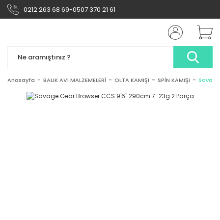
0212 263 68 69-0507 370 21 61
Anasayfa
BALIK AVI MALZEMELERİ
OLTA KAMIŞI
SPİN KAMIŞI
Savage 