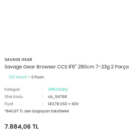
SAVAGE GEAR
Savage Gear Browser CCS 9'6'' 290cm 7-23g 2 Parça
(0) Yorum
- 0 Puan
Kategori
SPİN KAMIŞI
Stok Kodu
cb_54768
Fiyat
140,78 USD + KDV
*840,97 TL den başlayan taksitlerle!
7.884,06 TL