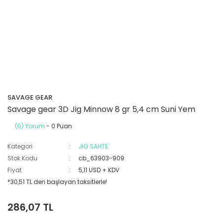
SAVAGE GEAR
Savage gear 3D Jig Minnow 8 gr 5,4 cm Suni Yem
(0) Yorum
- 0 Puan
Kategori
JİG SAHTE
Stok Kodu
cb_63903-909
Fiyat
5,11 USD + KDV
*30,51 TL den başlayan taksitlerle!
286,07 TL