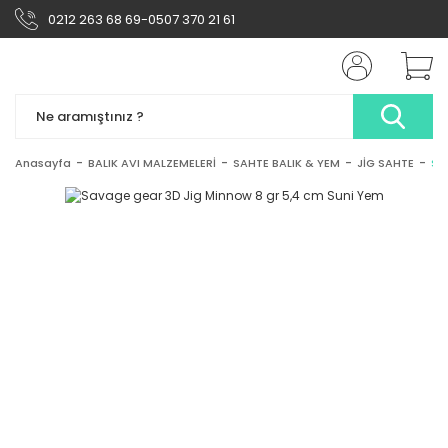
0212 263 68 69-0507 370 21 61
Anasayfa
BALIK AVI MALZEMELERİ
SAHTE BALIK & YEM
JİG SAHTE
Sa