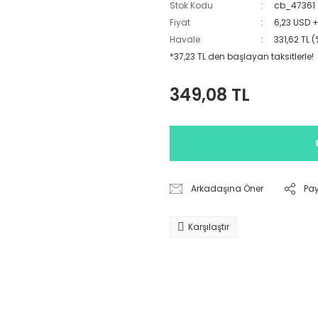
Stok Kodu
cb_47361
Fiyat
6,23 USD 
Havale
331,62 TL 
*37,23 TL den başlayan taksitlerle!
349,08 TL
Arkadaşına Öner
Pa
Karşılaştır