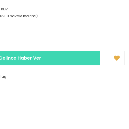
+ KDV
(%5,00 havale indirimi)
Gelince Haber Ver
ylaş