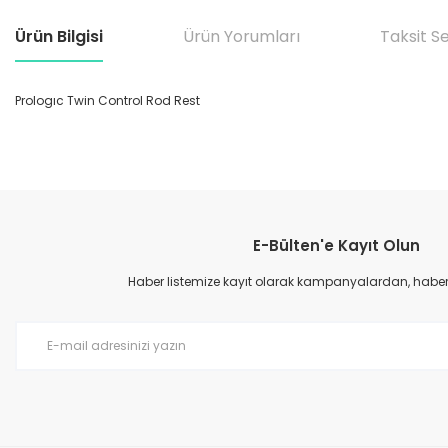
Ürün Bilgisi
Ürün Yorumları
Taksit S
Prologıc Twin Control Rod Rest
Bu ürünün fiyat bilgisi, resim, ürün açıklamalarında ve diğer konular
Görüş ve önerileriniz için teşekkür ederiz.
E-Bülten'e Kayıt Olun
Ürün resmi kalitesiz, bozuk veya görüntülenemiyor.
Ürün açıklamasında eksik bilgiler bulunuyor.
Haber listemize kayıt olarak kampanyalardan, haberda
Ürün bilgilerinde hatalar bulunuyor.
Ürün fiyatı diğer sitelerden daha pahalı.
Bu ürüne benzer farklı alternatifler olmalı.