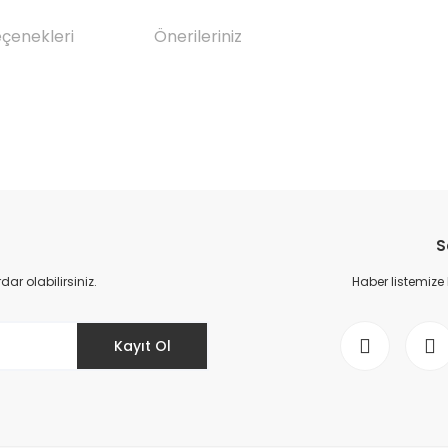
eçenekleri
Önerileriniz
da yetersiz gördüğünüz noktaları öneri formunu kullanarak tarafımıza il
Bu ürüne ilk yorumu siz yapın!
S
Yorum Yaz
r olabilirsiniz.
Haber listemize
Kayıt Ol