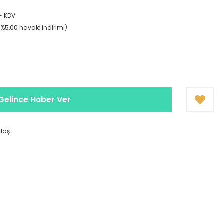
5
 + KDV
(%5,00 havale indirimi)
Gelince Haber Ver
ylaş