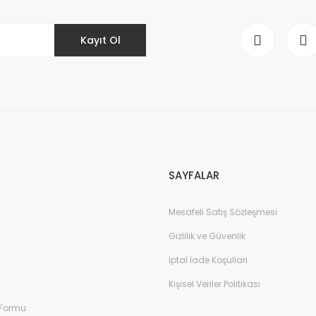
Kayıt Ol
Gönder
SAYFALAR
Mesafeli Satış Sözleşmesi
Gizlilik ve Güvenlik
İptal İade Koşullari
Kişisel Veriler Politikası
 Formu