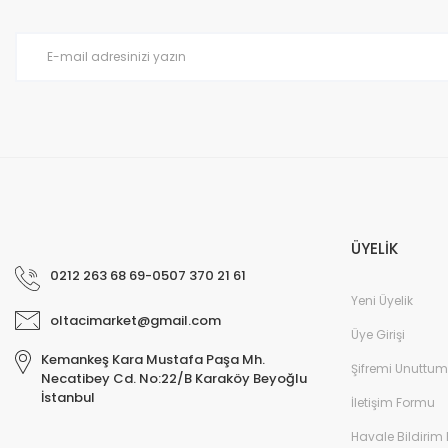
Ürün bilgilerinde hatalar bulunuyor.
Ürün fiyatı diğer sitelerden daha pahalı.
Bu ürüne benzer farklı alternatifler olmalı.
ÜYELİK
0212 263 68 69-0507 370 21 61
Yeni Üyelik
oltacimarket@gmail.com
Üye Girişi
Kemankeş Kara Mustafa Paşa Mh.
Şifremi Unuttum
Necatibey Cd. No:22/B Karaköy Beyoğlu
İstanbul
İletişim Formu
Havale Bildirim