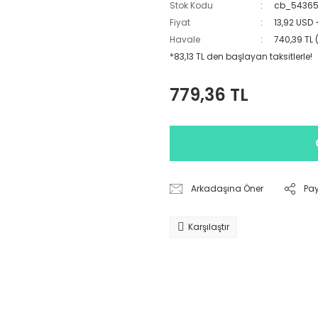
Stok Kodu
cb_5436
Fiyat
13,92 USD
Havale
740,39 TL 
*83,13 TL den başlayan taksitlerle!
779,36 TL
Arkadaşına Öner
Pa
Karşılaştır