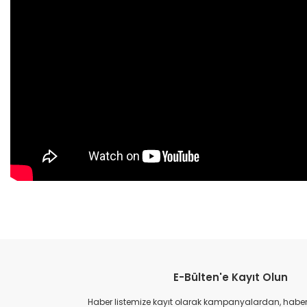
Bu ürünün fiyat bilgisi, resim, ürün açıklamalarında ve diğer konular
Görüş ve önerileriniz için teşekkür ederiz.
E-Bülten'e Kayıt Olun
Ürün resmi kalitesiz, bozuk veya görüntülenemiyor.
Ürün açıklamasında eksik bilgiler bulunuyor.
Haber listemize kayıt olarak kampanyalardan, haberda