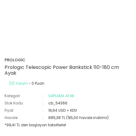
PROLOGİC
Prologıc Telescopic Power Bankstick 110-180 cm
Ayak
(0) Yorum
- 0 Puan
Kategori
SAPLAMA AYAK
Stok Kodu
cb_54366
Fiyat
16,64 USD + KDV
Havale
885,38 TL (%5,00 havale indirimi)
*99,41 TL den başlayan taksitlerle!