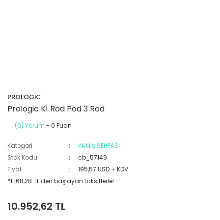
PROLOGİC
Prologic K1 Rod Pod 3 Rod
(0) Yorum
- 0 Puan
Kategori
KAMIŞ SEHPASI
Stok Kodu
cb_57149
Fiyat
195,57 USD + KDV
*1.168,28 TL den başlayan taksitlerle!
10.952,62 TL