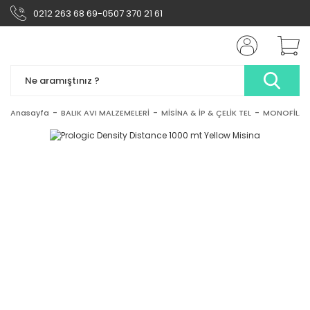
0212 263 68 69-0507 370 21 61
Anasayfa
BALIK AVI MALZEMELERİ
MİSİNA & İP & ÇELİK TEL
MONOFİLAM