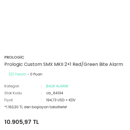
PROLOGİC
Prologic Custom SMX MKII 2+1 Red/Green Bite Alarm
(0) Yorum
- 0 Puan
Kategori
BALIK ALARMI
Stok Kodu
cb_64134
Fiyat
194,73 USD + KDV
*1.163,30 TL den başlayan taksitlerle!
10.905,97 TL