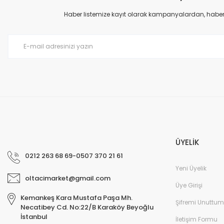
Ürün açıklamasında eksik bilgiler bulunuyor.
Haber listemize kayıt olarak kampanyalardan, haberda
Ürün bilgilerinde hatalar bulunuyor.
Ürün fiyatı diğer sitelerden daha pahalı.
Bu ürüne benzer farklı alternatifler olmalı.
ÜYELİK
0212 263 68 69-0507 370 21 61
Yeni Üyelik
oltacimarket@gmail.com
Üye Girişi
Kemankeş Kara Mustafa Paşa Mh.
Şifremi Unuttum
Necatibey Cd. No:22/B Karaköy Beyoğlu
İstanbul
İletişim Formu