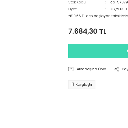
Stok Kodu
cb_5707
Fiyat
137,21 USD
*819,66 TL den başlayan taksitlerle
7.684,30 TL
Arkadaşına Öner
Pa
Karşılaştır