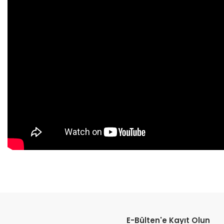
Bu ürünün fiyat bilgisi, resim, ürün açıklamalarında ve diğer konular
Görüş ve önerileriniz için teşekkür ederiz.
E-Bülten'e Kayıt Olun
Ürün resmi kalitesiz, bozuk veya görüntülenemiyor.