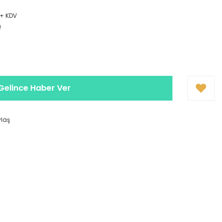
9
 + KDV
!
Gelince Haber Ver
ylaş