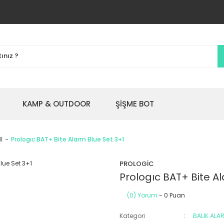
KAMP & OUTDOOR
ŞİŞME BOT
I
Prologıc BAT+ Bite Alarm Blue Set 3+1
PROLOGİC
Prologıc BAT+ Bite A
(0) Yorum
- 0 Puan
Kategori
BALIK ALA