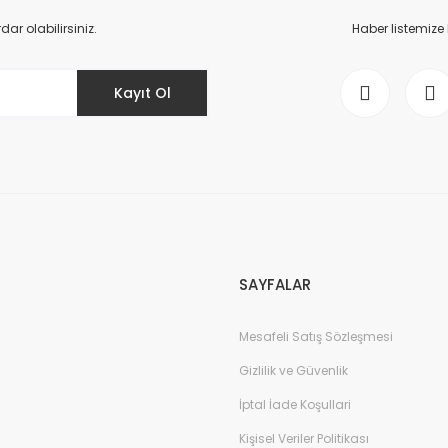
Yorum Yaz
r olabilirsiniz.
Haber listemize
Kayıt Ol
Gönder
SAYFALAR
Mesafeli Satış Sözleşmesi
Gizlilik ve Güvenlik
İptal İade Koşullari
Kişisel Veriler Politikası