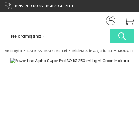
0212 263 68 69-0507 370 21 61
Anasayfa
BALIK AVI MALZEMELERİ
MİSİNA & İP & ÇELİK TEL
MONOFİLAM