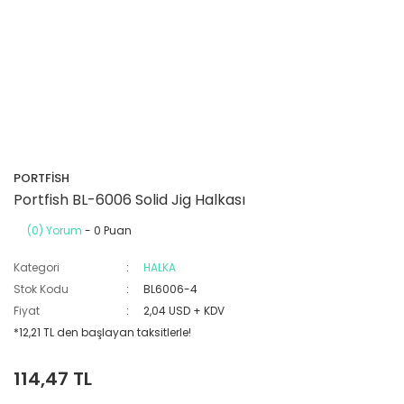
PORTFİSH
Portfish BL-6006 Solid Jig Halkası
(0) Yorum
- 0 Puan
Kategori
HALKA
Stok Kodu
BL6006-4
Fiyat
2,04 USD + KDV
*12,21 TL den başlayan taksitlerle!
114,47 TL