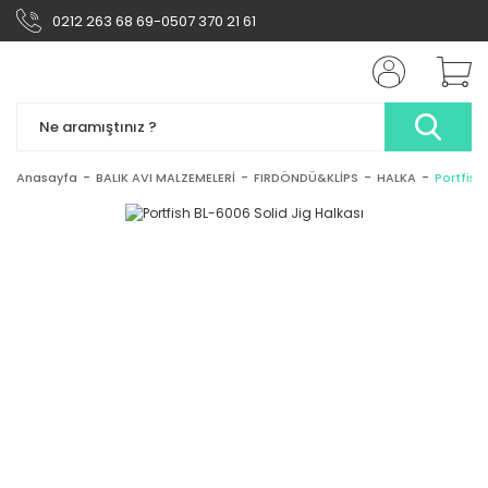
0212 263 68 69-0507 370 21 61
Anasayfa
BALIK AVI MALZEMELERİ
FIRDÖNDÜ&KLİPS
HALKA
Portfish