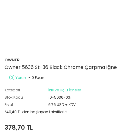
OWNER
Owner 5636 St-36 Black Chrome Çarpma İğne
(0) Yorum
- 0 Puan
Kategori
İkili ve Üçlü İğneler
Stok Kodu
10-5636-031
Fiyat
6,76 USD + KDV
*40,40 TL den başlayan taksitlerle!
378,70 TL