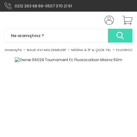
0212 263 68 69-0507 370 21 61
Anasayfa
BALIK AVI MALZEMELERİ
MİSİNA & İP & ÇELİK TEL
FLUOROCAR