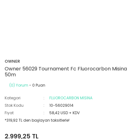
OWNER
Owner 56029 Tournament Fc Fluorocarbon Misina
50m
(0) Yorum
- 0 Puan
Kategori
FLUOROCARBON MİSİNA
Stok Kodu
10-56029014
Fiyat
58,42 USD + KDV
*319,92 TL den başlayan taksitlerle!
2.999,25 TL