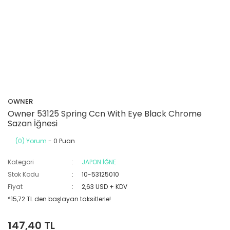
OWNER
Owner 53125 Spring Ccn With Eye Black Chrome
Sazan İğnesi
(0) Yorum
- 0 Puan
Kategori
JAPON İĞNE
Stok Kodu
10-53125010
Fiyat
2,63 USD + KDV
*15,72 TL den başlayan taksitlerle!
147,40 TL