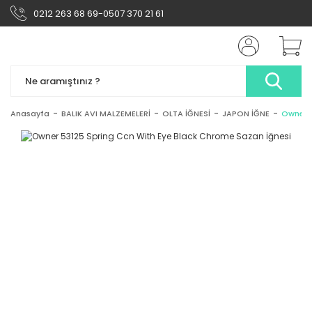
0212 263 68 69-0507 370 21 61
Anasayfa
BALIK AVI MALZEMELERİ
OLTA İĞNESİ
JAPON İĞNE
Owner 5