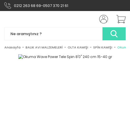
0212 263 68 69-0507 370 21 61
Anasayfa
BALIK AVI MALZEMELERİ
OLTA KAMIŞI
SPİN KAMIŞI
Okuma W