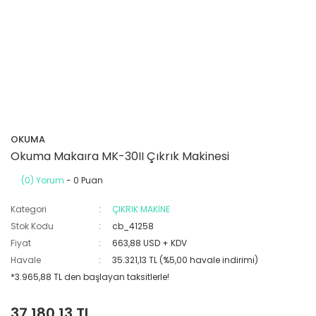
OKUMA
Okuma Makaıra MK-30II Çıkrık Makinesi
(0) Yorum
- 0 Puan
Kategori
ÇIKRIK MAKİNE
Stok Kodu
cb_41258
Fiyat
663,88 USD + KDV
Havale
35.321,13 TL (%5,00 havale indirimi)
*3.965,88 TL den başlayan taksitlerle!
37.180,13 TL