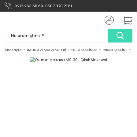
0212 263 68 69-0507 370 21 61
Anasayfa
BALIK AVI MALZEMELERİ
OLTA MAKİNESİ
ÇIKRIK MAKİNE
Ok