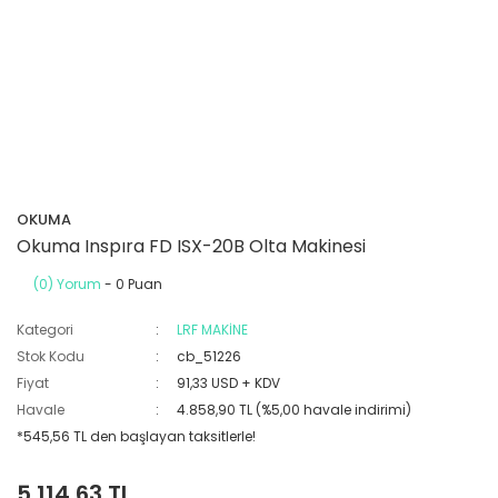
OKUMA
Okuma Inspıra FD ISX-20B Olta Makinesi
(0) Yorum
- 0 Puan
Kategori
LRF MAKİNE
Stok Kodu
cb_51226
Fiyat
91,33 USD + KDV
Havale
4.858,90 TL (%5,00 havale indirimi)
*545,56 TL den başlayan taksitlerle!
5.114,63 TL