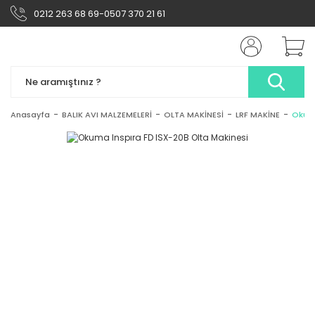
0212 263 68 69-0507 370 21 61
Anasayfa
BALIK AVI MALZEMELERİ
OLTA MAKİNESİ
LRF MAKİNE
Okuma