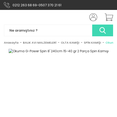
0212 263 68 69-0507 370 21 61
Anasayfa
BALIK AVI MALZEMELERİ
OLTA KAMIŞI
SPİN KAMIŞI
Okuma G