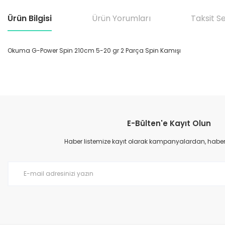
Ürün Bilgisi
Ürün Yorumları
Taksit S
Okuma G-Power Spin 210cm 5-20 gr 2 Parça Spin Kamışı
Bu ürünün fiyat bilgisi, resim, ürün açıklamalarında ve diğer konular
Görüş ve önerileriniz için teşekkür ederiz.
E-Bülten'e Kayıt Olun
Ürün resmi kalitesiz, bozuk veya görüntülenemiyor.
Ürün açıklamasında eksik bilgiler bulunuyor.
Haber listemize kayıt olarak kampanyalardan, haberda
Ürün bilgilerinde hatalar bulunuyor.
Ürün fiyatı diğer sitelerden daha pahalı.
Bu ürüne benzer farklı alternatifler olmalı.