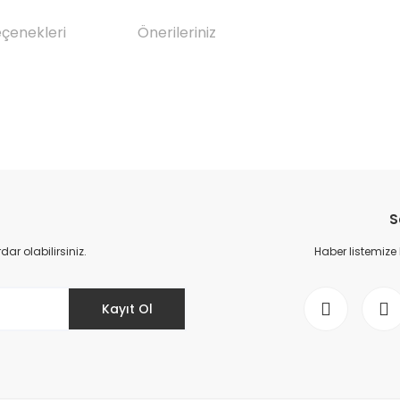
eçenekleri
Önerileriniz
da yetersiz gördüğünüz noktaları öneri formunu kullanarak tarafımıza il
Bu ürüne ilk yorumu siz yapın!
S
Yorum Yaz
r olabilirsiniz.
Haber listemize
Kayıt Ol