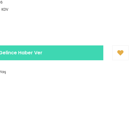
86
+ KDV
Gelince Haber Ver
ylaş