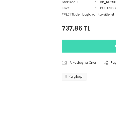
Stok Kodu
cb_RH25
Fiyat
13,18 USD 
*78,71 TL den başlayan taksitlerle!
737,86 TL
Arkadaşına Öner
Pa
Karşılaştır