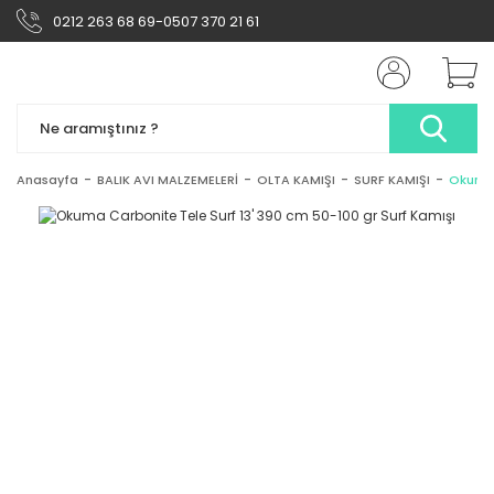
0212 263 68 69-0507 370 21 61
Anasayfa
BALIK AVI MALZEMELERİ
OLTA KAMIŞI
SURF KAMIŞI
Okuma 