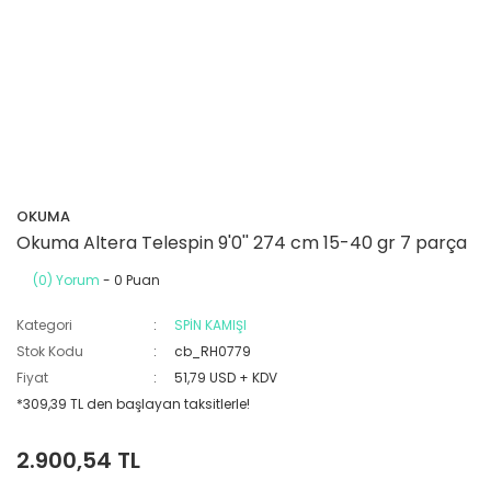
OKUMA
Okuma Altera Telespin 9'0'' 274 cm 15-40 gr 7 parça
(0) Yorum
- 0 Puan
Kategori
SPİN KAMIŞI
Stok Kodu
cb_RH0779
Fiyat
51,79 USD + KDV
*309,39 TL den başlayan taksitlerle!
2.900,54 TL