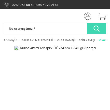
0212 263 68 69-0507 370 21 61
Anasayfa
BALIK AVI MALZEMELERİ
OLTA KAMIŞI
SPİN KAMIŞI
Okuma A