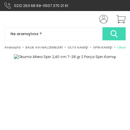
0212 263 68 69-0507 370 21 61
Anasayfa
BALIK AVI MALZEMELERİ
OLTA KAMIŞI
SPİN KAMIŞI
Okuma A