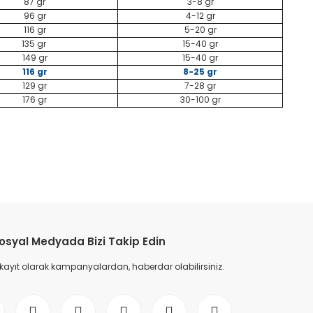
87 gr
3-8 gr
96 gr
4-12 gr
116 gr
5-20 gr
135 gr
15-40 gr
149 gr
15-40 gr
116 gr
8-25 gr
129 gr
7-28 gr
176 gr
30-100 gr
etebilirsiniz.
osyal Medyada Bizi Takip Edin
 kayıt olarak kampanyalardan, haberdar olabilirsiniz.