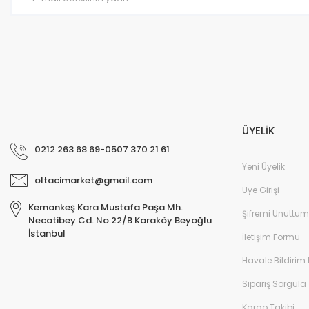
Bu ürüne benzer farklı alternatifler olmalı.
ÜYELİK
0212 263 68 69-0507 370 21 61
Yeni Üyelik
oltacimarket@gmail.com
Üye Girişi
Kemankeş Kara Mustafa Paşa Mh.
Şifremi Unuttum
Necatibey Cd. No:22/B Karaköy Beyoğlu
İstanbul
İletişim Formu
Havale Bildirim
Sipariş Sorgula
Kargo Takibi