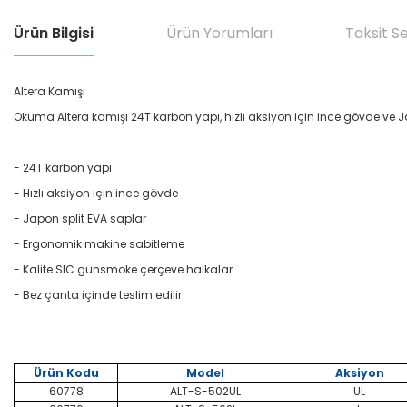
Ürün Bilgisi
Ürün Yorumları
Taksit S
Altera Kamışı
Okuma Altera kamışı 24T karbon yapı, hızlı aksiyon için ince gövde ve J
- 24T karbon yapı
- Hızlı aksiyon için ince gövde
- Japon split EVA saplar
- Ergonomik makine sabitleme
- Kalite SIC gunsmoke çerçeve halkalar
- Bez çanta içinde teslim edilir
Ürün Kodu
Model
Aksiyon
60778
ALT-S-502UL
UL