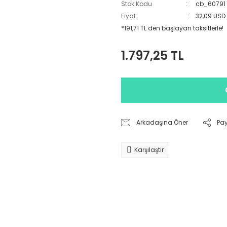
Stok Kodu
cb_60791
Fiyat
32,09 USD
*191,71 TL den başlayan taksitlerle!
1.797,25 TL
Arkadaşına Öner
Pa
Karşılaştır