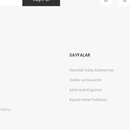
Gönder
SAYFALAR
Mesafeli Satış Sözleşmesi
Gizlilik ve Güvenlik
İptal İade Koşullari
Kişisel Veriler Politikası
 Formu