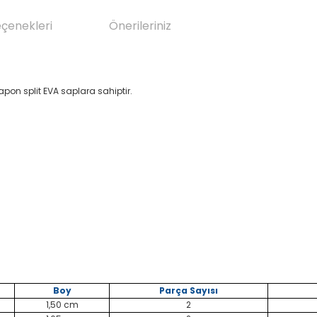
eçenekleri
Önerileriniz
apon split EVA saplara sahiptir.
Boy
Parça Sayısı
1,50 cm
2