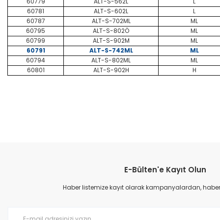
60779
ALT-S-562L
L
60781
ALT-S-602L
L
60787
ALT-S-702ML
ML
60795
ALT-S-802Ö
ML
60799
ALT-S-902M
ML
60791
ALT-S-742ML
ML
60794
ALT-S-802ML
ML
60801
ALT-S-902H
H
Bu ürünün fiyat bilgisi, resim, ürün açıklamalarında ve diğer konular
Görüş ve önerileriniz için teşekkür ederiz.
E-Bülten'e Kayıt Olun
Ürün resmi kalitesiz, bozuk veya görüntülenemiyor.
Ürün açıklamasında eksik bilgiler bulunuyor.
Haber listemize kayıt olarak kampanyalardan, haberda
Ürün bilgilerinde hatalar bulunuyor.
Ürün fiyatı diğer sitelerden daha pahalı.