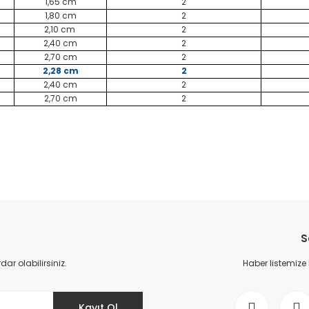
1,65 cm
2
1,80 cm
2
2,10 cm
2
2,40 cm
2
2,70 cm
2
2,28 cm
2
2,40 cm
2
2,70 cm
2
da yetersiz gördüğünüz noktaları öneri formunu kullanarak tarafımıza il
Bu ürüne ilk yorumu siz yapın!
S
Yorum Yaz
r olabilirsiniz.
Haber listemize
Kayıt Ol