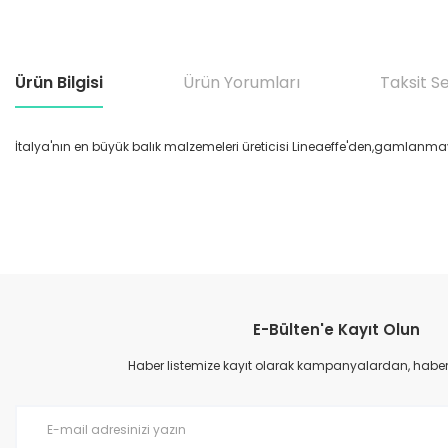
Ürün Bilgisi
Ürün Yorumları
Taksit S
İtalya'nın en büyük balık malzemeleri üreticisi Lineaeffe'den,gamlanm
Bu ürünün fiyat bilgisi, resim, ürün açıklamalarında ve diğer konular
Görüş ve önerileriniz için teşekkür ederiz.
E-Bülten'e Kayıt Olun
Ürün resmi kalitesiz, bozuk veya görüntülenemiyor.
Ürün açıklamasında eksik bilgiler bulunuyor.
Haber listemize kayıt olarak kampanyalardan, haberda
Ürün bilgilerinde hatalar bulunuyor.
Ürün fiyatı diğer sitelerden daha pahalı.
Bu ürüne benzer farklı alternatifler olmalı.