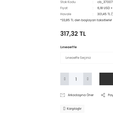
Stok Kodu
cb_37007
Fiyat
6,18 USD 
Havale
301,45 TL 
*33,85 TL den başlayan taksitlerle!
317,32 TL
Lıneaeffe
Arkadaşına Öner
Pa
Karşılaştır