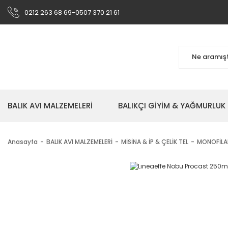
0212 263 68 69-0507 370 21 61
BALIK AVI MALZEMELERİ
BALIKÇI GİYİM & YAĞMURLUK
Anasayfa
BALIK AVI MALZEMELERİ
MİSİNA & İP & ÇELİK TEL
MONOFİLA