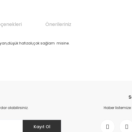
eçenekleri
Önerileriniz
ayan,düşük hafızalı,çok sağlam misine.
da yetersiz gördüğünüz noktaları öneri formunu kullanarak tarafımıza il
Bu ürüne ilk yorumu siz yapın!
S
Yorum Yaz
r olabilirsiniz.
Haber listemize
Kayıt Ol