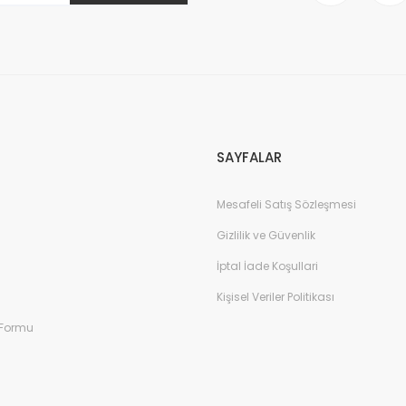
Gönder
SAYFALAR
Mesafeli Satış Sözleşmesi
Gizlilik ve Güvenlik
İptal İade Koşullari
Kişisel Veriler Politikası
 Formu