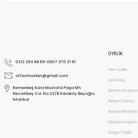
ÜYELİK
0212 263 68 69-0507 370 21 61
Yeni Üyelik
oltacimarket@gmail.com
Üye Girişi
Kemankeş Kara Mustafa Paşa Mh.
Şifremi Unuttum
Necatibey Cd. No:22/B Karaköy Beyoğlu
İstanbul
İletişim Formu
Havale Bildirim
Sipariş Sorgula
Kargo Takibi