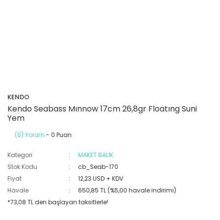
KENDO
Kendo Seabass Mınnow 17cm 26,8gr Floatıng Suni
Yem
(0) Yorum
- 0 Puan
Kategori
MAKET BALIK
Stok Kodu
cb_Seab-170
Fiyat
12,23 USD + KDV
Havale
650,85 TL (%5,00 havale indirimi)
*73,08 TL den başlayan taksitlerle!