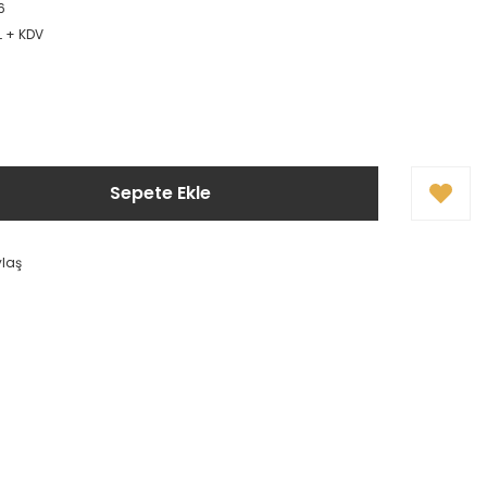
6
L + KDV
!
Sepete Ekle
ylaş