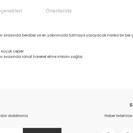
eçenekleri
Önerileriniz
 av sırasında beraber ve en yakınınızda tutmaya yarayacak harika bir bel ç
 küçük cepler
av sırasında rahat hareket etme imkanı sağlar
da yetersiz gördüğünüz noktaları öneri formunu kullanarak tarafımıza il
Bu ürüne ilk yorumu siz yapın!
S
Yorum Yaz
r olabilirsiniz.
Haber listemize