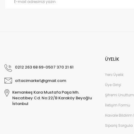
Bu ürüne benzer farklı alternatifler olmalı.
ÜYELİK
0212 263 68 69-0507 370 21 61
Yeni Üyelik
oltacimarket@gmail.com
Üye Girişi
Kemankeş Kara Mustafa Paşa Mh.
Şifremi Unuttum
Necatibey Cd. No:22/B Karaköy Beyoğlu
İstanbul
İletişim Formu
Havale Bildirim
Sipariş Sorgula