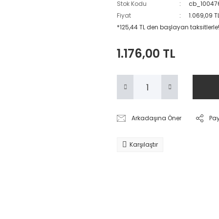
Stok Kodu
cb_10047
Fiyat
1.069,09 T
*125,44 TL den başlayan taksitlerle
1.176,00 TL
Arkadaşına Öner
Pa
Karşılaştır