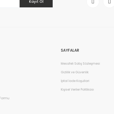
Kayıt Ol
Gönder
SAYFALAR
Mesafeli Satış Sözleşmesi
Gizlilik ve Güvenlik
İptal İade Koşullari
Kişisel Veriler Politikası
 Formu