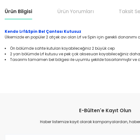
Ürün Bilgisi
Ürün Yorumları
Taksit S
Kendo Lrf&Spin Bel Çantası Kutusuz
Ülkemizde en popüler 2 atçek avı olan Lrf ve Spin için gerekli donanımı
Ön bölümde sahte kutuları koyabileceğiniz 2 büyük cep
2 yan bölümde Lrf kutusu ve pek çok aksesuarı koyabileceğiniz daha
Tasarımı tamamen bel bölgesi ile uyumlu şekilde tasarlanmıştır ve 
Bu ürünün fiyat bilgisi, resim, ürün açıklamalarında ve diğer konular
Görüş ve önerileriniz için teşekkür ederiz.
E-Bülten'e Kayıt Olun
Ürün resmi kalitesiz, bozuk veya görüntülenemiyor.
Ürün açıklamasında eksik bilgiler bulunuyor.
Haber listemize kayıt olarak kampanyalardan, haberda
Ürün bilgilerinde hatalar bulunuyor.
Ürün fiyatı diğer sitelerden daha pahalı.