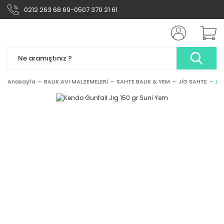
0212 263 68 69-0507 370 21 61
Anasayfa
BALIK AVI MALZEMELERİ
SAHTE BALIK & YEM
JİG SAHTE
Ke