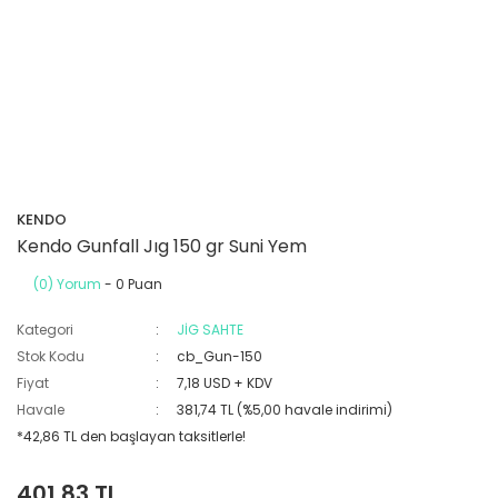
KENDO
Kendo Gunfall Jıg 150 gr Suni Yem
(0) Yorum
- 0 Puan
Kategori
JİG SAHTE
Stok Kodu
cb_Gun-150
Fiyat
7,18 USD + KDV
Havale
381,74 TL (%5,00 havale indirimi)
*42,86 TL den başlayan taksitlerle!
401,83 TL