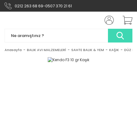
0212 263 68 69-0507 370 21 61
Anasayfa
BALIK AVI MALZEMELERİ
SAHTE BALIK & YEM
KAŞIK
DÜZ KA