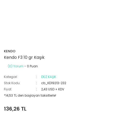
KENDO
Kendo F3 10 gr Kaşık
(0) Yorum
- 0 Puan
Kategori
DÜZ KAŞIK
Stok Kodu
cb_KD19213-232
Fiyat
2,43 USD + KDV
*14,53 TL den başlayan taksitlerle!
136,26 TL