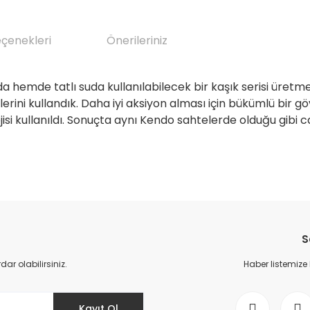
eçenekleri
Önerileriniz
emde tatlı suda kullanılabilecek bir kaşık serisi üretmek iç
erini kullandık. Daha iyi aksiyon alması için bükümlü bir 
 kullanıldı. Sonuçta aynı Kendo sahtelerde olduğu gibi canlı
da yetersiz gördüğünüz noktaları öneri formunu kullanarak tarafımıza il
Bu ürüne ilk yorumu siz yapın!
S
Yorum Yaz
r olabilirsiniz.
Haber listemize
Kayıt Ol