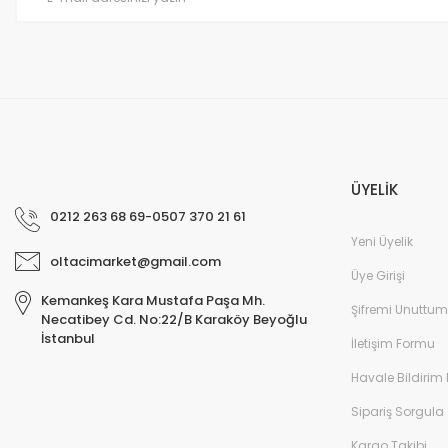
Bu ürüne benzer farklı alternatifler olmalı.
ÜYELİK
0212 263 68 69-0507 370 21 61
Yeni Üyelik
oltacimarket@gmail.com
Üye Girişi
Kemankeş Kara Mustafa Paşa Mh.
Şifremi Unuttum
Necatibey Cd. No:22/B Karaköy Beyoğlu
İstanbul
İletişim Formu
Havale Bildirim
Sipariş Sorgula
Kargo Takibi