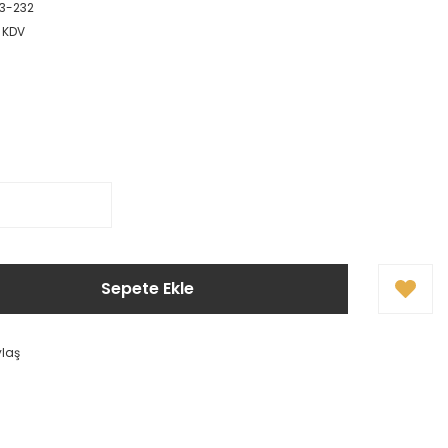
13-232
+ KDV
Sepete Ekle
ylaş