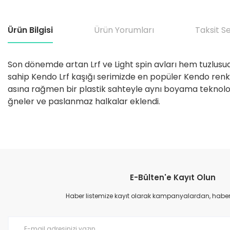
Ürün Bilgisi
Ürün Yorumları
Taksit S
Son dönemde artan Lrf ve Light spin avları hem tuzlusuda h
sahip Kendo Lrf kaşığı serimizde en popüler Kendo renkl
asına rağmen bir plastik sahteyle aynı boyama teknolojisi
ğneler ve paslanmaz halkalar eklendi.
Bu ürünün fiyat bilgisi, resim, ürün açıklamalarında ve diğer konular
Görüş ve önerileriniz için teşekkür ederiz.
E-Bülten'e Kayıt Olun
Ürün resmi kalitesiz, bozuk veya görüntülenemiyor.
Ürün açıklamasında eksik bilgiler bulunuyor.
Haber listemize kayıt olarak kampanyalardan, haberda
Ürün bilgilerinde hatalar bulunuyor.
Ürün fiyatı diğer sitelerden daha pahalı.