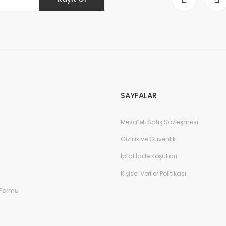
Gönder
SAYFALAR
Mesafeli Satış Sözleşmesi
Gizlilik ve Güvenlik
İptal İade Koşullari
Kişisel Veriler Politikası
 Formu