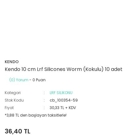
KENDO
Kendo 10 cm Lrf Silicones Worm (Kokulu) 10 adet
(0) Yorum
- 0 Puan
Kategori
LRF SİLİKONU
Stok Kodu
cb_100354-59
Fiyat
30,33 TL + KDV
*3,88 TL den başlayan taksitlerle!
36,40 TL