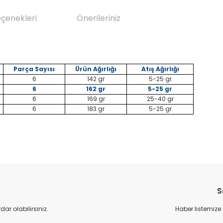
eçenekleri
Önerileriniz
Parça Sayısı
Ürün Ağırlığı
Atış Ağırlığı
6
142 gr
5-25 gr
6
162 gr
5-25 gr
6
169 gr
25-40 gr
6
183 gr
5-25 gr
da yetersiz gördüğünüz noktaları öneri formunu kullanarak tarafımıza il
Bu ürüne ilk yorumu siz yapın!
S
Yorum Yaz
r olabilirsiniz.
Haber listemize