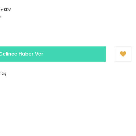
9
 + KDV
!
Gelince Haber Ver
ylaş