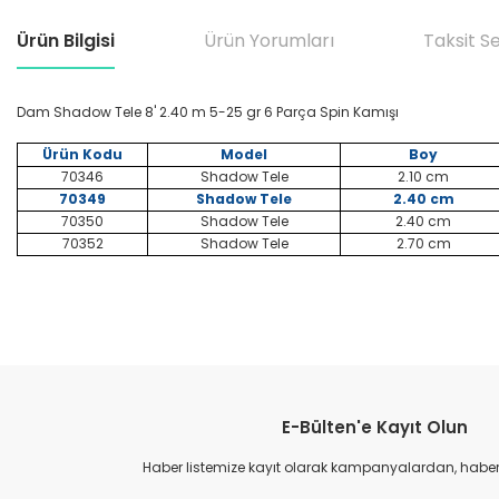
Ürün Bilgisi
Ürün Yorumları
Taksit S
Dam Shadow Tele 8' 2.40 m 5-25 gr 6 Parça Spin Kamışı
Ürün Kodu
Model
Boy
70346
Shadow Tele
2.10 cm
70349
Shadow Tele
2.40 cm
70350
Shadow Tele
2.40 cm
70352
Shadow Tele
2.70 cm
Bu ürünün fiyat bilgisi, resim, ürün açıklamalarında ve diğer konular
Görüş ve önerileriniz için teşekkür ederiz.
E-Bülten'e Kayıt Olun
Ürün resmi kalitesiz, bozuk veya görüntülenemiyor.
Ürün açıklamasında eksik bilgiler bulunuyor.
Haber listemize kayıt olarak kampanyalardan, haberda
Ürün bilgilerinde hatalar bulunuyor.