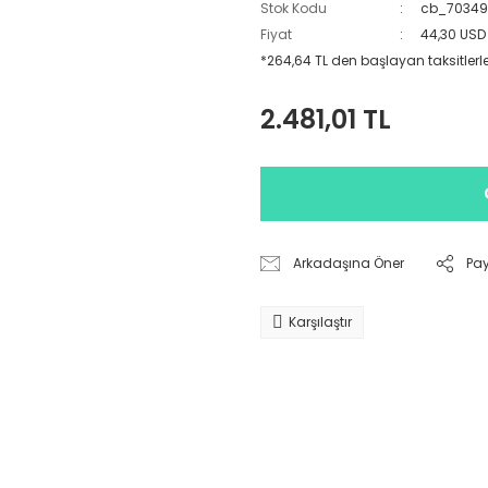
Stok Kodu
cb_7034
Fiyat
44,30 USD
*264,64 TL den başlayan taksitlerle
2.481,01 TL
Arkadaşına Öner
Pa
Karşılaştır