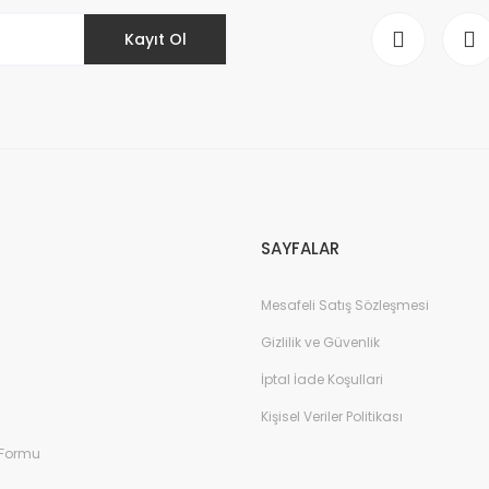
Kayıt Ol
Gönder
SAYFALAR
Mesafeli Satış Sözleşmesi
Gizlilik ve Güvenlik
İptal İade Koşullari
Kişisel Veriler Politikası
 Formu