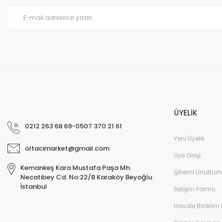
Ürün fiyatı diğer sitelerden daha pahalı.
Bu ürüne benzer farklı alternatifler olmalı.
ÜYELİK
0212 263 68 69-0507 370 21 61
Yeni Üyelik
oltacimarket@gmail.com
Üye Girişi
Kemankeş Kara Mustafa Paşa Mh.
Şifremi Unuttum
Necatibey Cd. No:22/B Karaköy Beyoğlu
İstanbul
İletişim Formu
Havale Bildirim