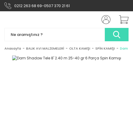
0212 263 68 69-0507 370 21 61
Anasayfa
BALIK AVI MALZEMELERİ
OLTA KAMIŞI
SPİN KAMIŞI
Dam Sha