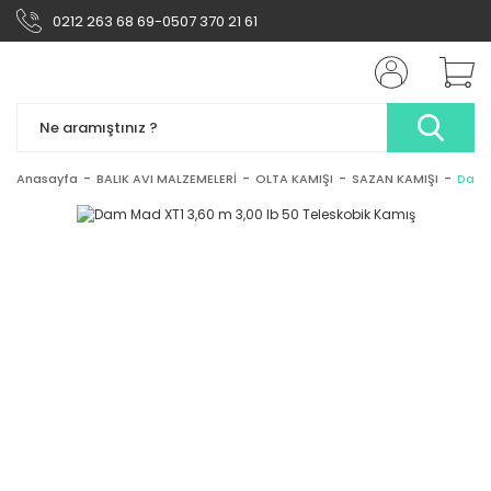
0212 263 68 69-0507 370 21 61
Anasayfa
BALIK AVI MALZEMELERİ
OLTA KAMIŞI
SAZAN KAMIŞI
Dam M