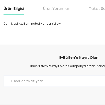
Ürün Bilgisi
Ürün Yorumları
Taksit S
Dam Mad Nxt Illumınated Hanger Yellow
Bu ürünün fiyat bilgisi, resim, ürün açıklamalarında ve diğer konular
Görüş ve önerileriniz için teşekkür ederiz.
E-Bülten'e Kayıt Olun
Ürün resmi kalitesiz, bozuk veya görüntülenemiyor.
Ürün açıklamasında eksik bilgiler bulunuyor.
Haber listemize kayıt olarak kampanyalardan, haberda
Ürün bilgilerinde hatalar bulunuyor.
Ürün fiyatı diğer sitelerden daha pahalı.
Bu ürüne benzer farklı alternatifler olmalı.