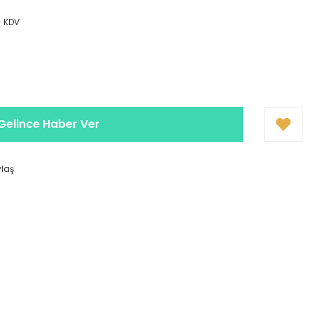
+ KDV
Gelince Haber Ver
ylaş