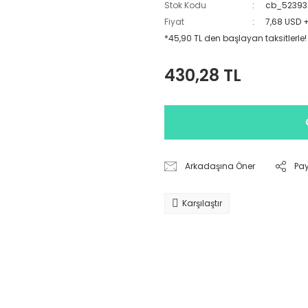
Stok Kodu
cb_52393
Fiyat
7,68 USD 
*45,90 TL den başlayan taksitlerle!
430,28 TL
Arkadaşına Öner
Pa
Karşılaştır