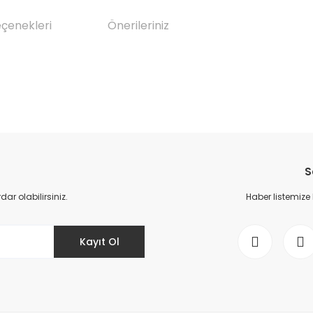
eçenekleri
Önerileriniz
da yetersiz gördüğünüz noktaları öneri formunu kullanarak tarafımıza il
Bu ürüne ilk yorumu siz yapın!
S
Yorum Yaz
r olabilirsiniz.
Haber listemize
Kayıt Ol