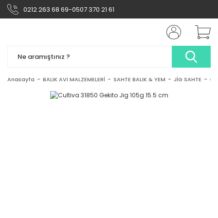
0212 263 68 69-0507 370 21 61
Anasayfa
BALIK AVI MALZEMELERİ
SAHTE BALIK & YEM
JİG SAHTE
Cu