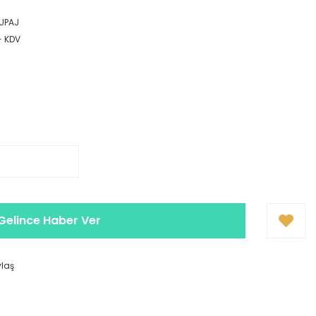
UPAJ
+ KDV
Gelince Haber Ver
ylaş