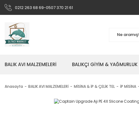
0212 263 68 69-0507 370 21 61
BALIK AVI MALZEMELERİ
BALIKÇI GİYİM & YAĞMURLUK
Anasayfa
BALIK AVI MALZEMELERİ
MİSİNA & İP & ÇELİK TEL
İP MİSİNA