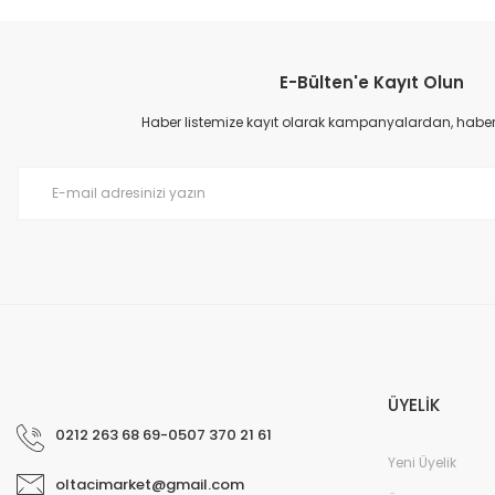
Bu ürünün fiyat bilgisi, resim, ürün açıklamalarında ve diğer konular
Görüş ve önerileriniz için teşekkür ederiz.
E-Bülten'e Kayıt Olun
Ürün resmi kalitesiz, bozuk veya görüntülenemiyor.
Ürün açıklamasında eksik bilgiler bulunuyor.
Haber listemize kayıt olarak kampanyalardan, haberda
Ürün bilgilerinde hatalar bulunuyor.
Ürün fiyatı diğer sitelerden daha pahalı.
Bu ürüne benzer farklı alternatifler olmalı.
ÜYELİK
0212 263 68 69-0507 370 21 61
Yeni Üyelik
oltacimarket@gmail.com