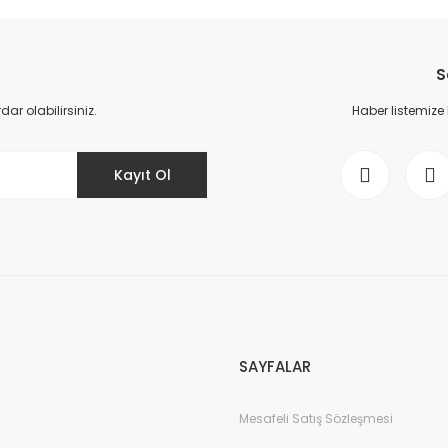
da yetersiz gördüğünüz noktaları öneri formunu kullanarak tarafımıza il
Bu ürüne ilk yorumu siz yapın!
S
Yorum Yaz
r olabilirsiniz.
Haber listemize
Kayıt Ol
Gönder
SAYFALAR
Mesafeli Satış Sözleşmesi