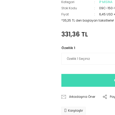
Kategori
İP MİSİNA
Stok Kodu
09C-150-
Fiyat
6,45 USD 
*35,35 TL den başlayan taksitlerle!
331,36 TL
Özellik 1
Arkadaşına Öner
Pa
Karşılaştır