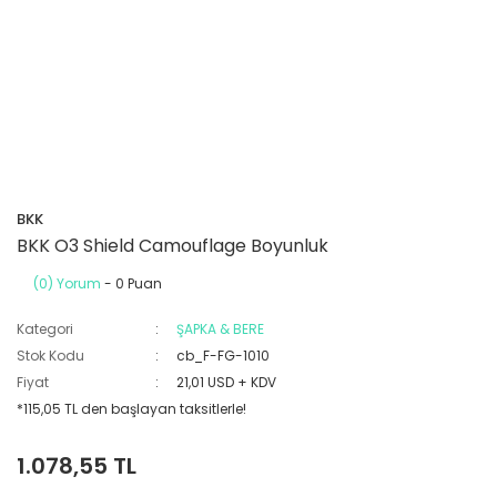
BKK
BKK O3 Shield Camouflage Boyunluk
(0) Yorum
- 0 Puan
Kategori
ŞAPKA & BERE
Stok Kodu
cb_F-FG-1010
Fiyat
21,01 USD + KDV
*115,05 TL den başlayan taksitlerle!
1.078,55 TL