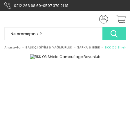
0212 263 68 69-0507 370 21 61
Anasayfa
BALIKÇI GİYİM & YAĞMURLUK
ŞAPKA & BERE
BKK O3 Shield